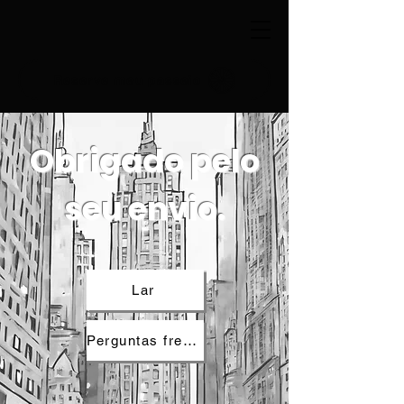
Reserve meu passeio
Obrigado pelo
seu envio.
Lar
Perguntas frequentes