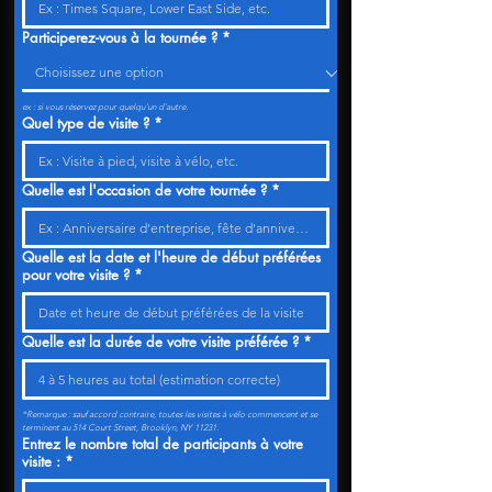
Participerez-vous à la tournée ?
*
ex : si vous réservez pour quelqu'un d'autre.
Quel type de visite ?
*
Quelle est l'occasion de votre tournée ?
*
Quelle est la date et l'heure de début préférées
pour votre visite ?
*
Quelle est la durée de votre visite préférée ?
*
*Remarque : sauf accord contraire, toutes les visites à vélo commencent et se 
terminent au 514 Court Street, Brooklyn, NY 11231.
Entrez le nombre total de participants à votre
visite :
*