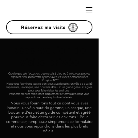
Réservez ma visite
Réservation de
visite privée
Quelle que soit l'occasion, que ce soit à pied ou à vélo, vous pouvez
explorer New York à votre rythme avec les visites personnalisées
d'Original NYC.
Nous vous fournirons tout ce dont vous avez besoin : un vélo de qualité
supérieure, un casque, une bouteille d'eau et un guide génial et agréé
pour vous faire visiter les environs !
Pour commencer, remplissez simplement ce formulaire, nous vous
répondrons dans les plus brefs délais !
Nous vous fournirons tout ce dont vous avez
besoin : un vélo haut de gamme, un casque, une
bouteille d'eau et un guide compétent et agréé
pour vous faire découvrir les environs !
Pour
commencer, remplissez simplement ce formulaire
et nous vous répondrons dans les plus brefs
délais !