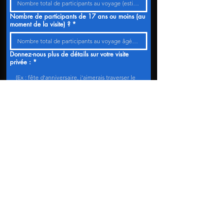
Nombre de participants de 17 ans ou moins (au
moment de la visite) ?
*
Donnez-nous plus de détails sur votre visite
privée :
*
Utilisez cet espace pour partager plus de détails et poser des questions sur 
votre visite.
En cliquant sur « Soumettre », vous acceptez les
conditions d'utilisation
et
la politique de 
confidentialité
et reconnaissez que toutes les 
visites sont soumises à
ces conditions
.
Soumettre