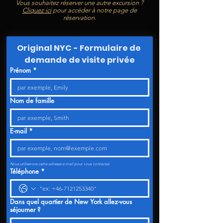
Vous souhaitez
réserver une autre excursion ?
Cliquez ici
pour accéder à notre page de
réservation.
Original NYC - Formulaire de 
demande de visite privée
Prénom
*
Nom de famille
E-mail
*
Nous utiliserons cette adresse e-mail pour vous contacter.
Téléphone
*
Dans quel quartier de New York allez-vous
séjourner ?